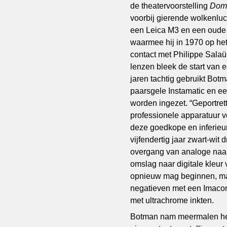
de theatervoorstelling
Domi
voorbij gierende wolkenluc
een Leica M3 en een oude 
waarmee hij in 1970 op het
contact met Philippe Salaü
lenzen bleek de start van 
jaren tachtig gebruikt Bot
paarsgele Instamatic en ee
worden ingezet. “Geportre
professionele apparatuur v
deze goedkope en inferieu
vijfendertig jaar zwart-wit
overgang van analoge naar d
omslag naar digitale kleur 
opnieuw mag beginnen, maa
negatieven met een Imacon-
met ultrachrome inkten.
Botman nam meermalen het i