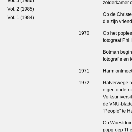
Vol. 3 (1986)
zolderkamer 
Vol. 2 (1985)
Op de Christe
Vol. 1 (1984)
die zijn vrien
1970
Op het popfest
fotograaf Phi
Botman begint
fotografie en 
1971
Harm ontmoet 
1972
Halverwege he
eigen ondernem
Volksuniversi
de VNU-blad
“People” te H
Op Woestduin
popgroep The