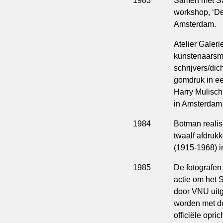
1983
Samen met Sal
workshop, ‘De
Amsterdam.
Atelier Galer
kunstenaarsma
schrijvers/di
gomdruk in ee
Harry Mulisch
in Amsterdam
1984
Botman realise
twaalf afdruk
(1915-1968) i
1985
De fotografe
actie om het 
door VNU uit
worden met de
officiële opri