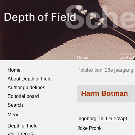
Home
Contact
Home
Fotolexicon, 28e jaargang, 
About Depth of Field
Author guidelines
Harm Botman
Editorial board
Search
Menu
Ingeborg Th. Leijerzapf
Depth of Field
Joke Pronk
Vol. 7 (2015)