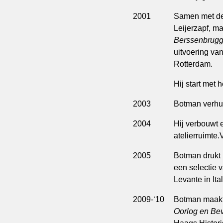
2001
Samen met de 
Leijerzapf, ma
Berssenbrugge
uitvoering van
Rotterdam.
Hij start met 
2003
Botman verhui
2004
Hij verbouwt 
atelierruimte.
2005
Botman drukt 
een selectie 
Levante in Ita
2009-‘10
Botman maakt 
Oorlog en Bev