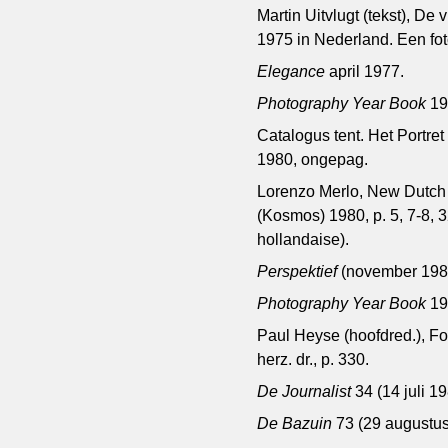
Martin Uitvlugt (tekst), De
1975 in Nederland. Een fot
Elegance
april 1977.
Photography Year Book
19
Catalogus tent. Het Portre
1980, ongepag.
Lorenzo Merlo, New Dutch
(Kosmos) 1980, p. 5, 7-8, 
hollandaise).
Perspektief
(november 1980
Photography Year Book
198
Paul Heyse (hoofdred.), Fo
herz. dr., p. 330.
De Journalist
34 (14 juli 1
De Bazuin
73 (29 augustus 