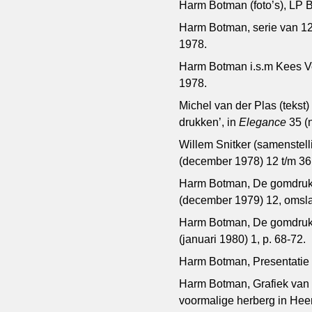
Harm Botman (foto’s), LP B
Harm Botman, serie van 12 p
1978.
Harm Botman i.s.m Kees Ver
1978.
Michel van der Plas (tekst) 
drukken’, in
Elegance
35 (
Willem Snitker (samenstell
(december 1978) 12 t/m 36
Harm Botman, De gomdruk. 
(december 1979) 12, omslag
Harm Botman, De gomdruk. 
(januari 1980) 1, p. 68-72.
Harm Botman, Presentatie e
Harm Botman, Grafiek van 
voormalige herberg in Hee