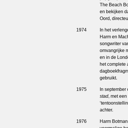
The Beach Boy
en bekijken d
Oord, directeu
1974
In het verlen
Harm en Machi
songwriter va
omvangrijke 
en in de Lond
het complete 
dagboekfragme
gebruikt.
1975
In september
stad
, met een
‘tentoonstelli
achter.
1976
Harm Botman 