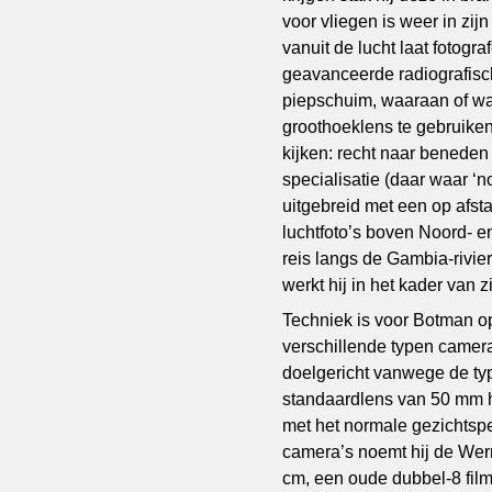
voor vliegen is weer in zi
vanuit de lucht laat fotog
geavanceerde radiografisch b
piepschuim, waaraan of wa
groothoeklens te gebruiken
kijken: recht naar beneden
specialisatie (daar waar ‘n
uitgebreid met een op afst
luchtfoto’s boven Noord- e
reis langs de Gambia-rivie
werkt hij in het kader van 
Techniek is voor Botman op 
verschillende typen camera
doelgericht vanwege de typi
standaardlens van 50 mm he
met het normale gezichtsper
camera’s noemt hij de Wer
cm, een oude dubbel-8 filmc