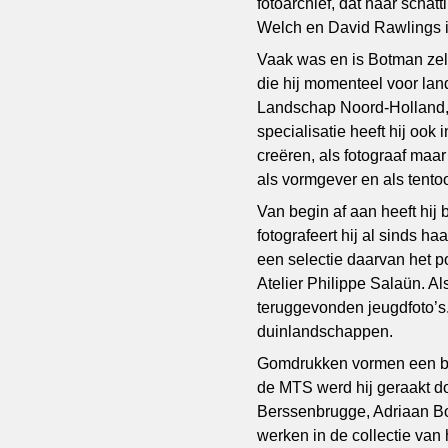
fotoarchief, dat naar schat
Welch en David Rawlings i
Vaak was en is Botman zelf
die hij momenteel voor la
Landschap Noord-Holland, 
specialisatie heeft hij ook
creëren, als fotograaf maar
als vormgever en als tento
Van begin af aan heeft hi
fotografeert hij al sinds h
een selectie daarvan het po
Atelier Philippe Salaün. Al
teruggevonden jeugdfoto’s.
duinlandschappen.
Gomdrukken vormen een bijz
de MTS werd hij geraakt do
Berssenbrugge, Adriaan Bo
werken in de collectie van