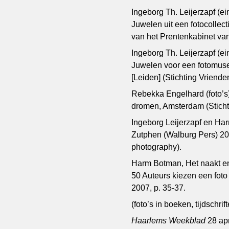
Ingeborg Th. Leijerzapf (e
Juwelen uit een fotocollect
van het Prentenkabinet van
Ingeborg Th. Leijerzapf (e
Juwelen voor een fotomuse
[Leiden] (Stichting Vriende
Rebekka Engelhard (foto’
dromen, Amsterdam (Stich
Ingeborg Leijerzapf en Har
Zutphen (Walburg Pers) 20
photography).
Harm Botman, Het naakt en 
50 Auteurs kiezen een foto
2007, p. 35-37.
(foto’s in boeken, tijdschri
Haarlems Weekblad
28 apr