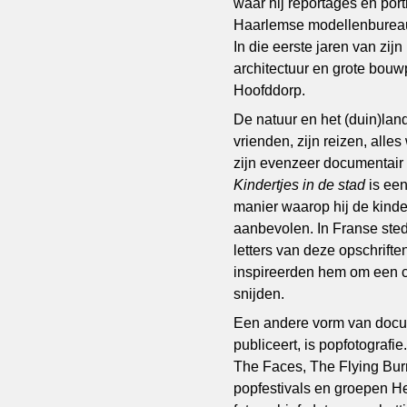
waar hij reportages en po
Haarlemse modellenbureau “
In die eerste jaren van zij
architectuur en grote bouw
Hoofddorp.
De natuur en het (duin)lan
vrienden, zijn reizen, alles
zijn evenzeer documentair
Kindertjes in de stad
is een
manier waarop hij de kinder
aanbevolen. In Franse sted
letters van deze opschrifte
inspireerden hem om een co
snijden.
Een andere vorm van docum
publiceert, is popfotogra
The Faces, The Flying Burr
popfestivals en groepen Hel