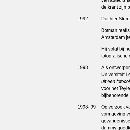
van auteursnam
de krant zijn b
1992
Dochter Sterr
Botman realis
Amsterdam [t
Hij volgt bij 
fotografische
1998
Als ontwerper
Universiteit 
uit een fotocol
voor het Teyl
bijbehorende 
1998-‘99
Op verzoek v
vormgeving vo
gevangenissen
dummy goedk