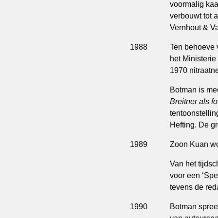
voormalig kaa
verbouwt tot a
Vernhout & Va
1988
Ten behoeve v
het Ministeri
1970 nitraatn
Botman is med
Breitner als f
tentoonstelli
Hefting. De g
1989
Zoon Kuan wo
Van het tijdsch
voor een ‘Spec
tevens de red
1990
Botman spreek