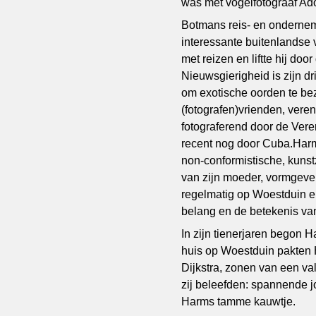
was met vogelfotograaf Ad
Botmans reis- en ondernem
interessante buitenlandse 
met reizen en liftte hij do
Nieuwsgierigheid is zijn d
om exotische oorden te be
(fotografen)vrienden, vere
fotograferend door de Ver
recent nog door Cuba.Harm
non-conformistische, kuns
van zijn moeder, vormgever
regelmatig op Woestduin e
belang en de betekenis v
In zijn tienerjaren begon H
huis op Woestduin pakten H
Dijkstra, zonen van een va
zij beleefden: spannende j
Harms tamme kauwtje.