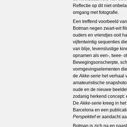
Reflectie op dit niet onbel
omgang met fotografie.
Een treffend voorbeeld van
Botman negen zwart-wit fil
ouders en vriendjes ooit 
vijfentwintig sequenties d
van blije, levenslustige 
opnamen als een-, twee- of 
Bewegingsonscherpte, schij
vormgevingselementen die de
de
Akke-serie
het verhaal 
amateuristische snapshot
oude en de nieuwe beeldele
zodanig herkend concept: e
De
Akke-serie
kreeg in het
Barcelona en een publicatie 
Perspektief
er aandacht aa
Botman is zich na en naas