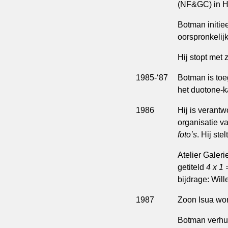
(NF&GC) in H
Botman initie
oorspronkelij
Hij stopt met 
1985-‘87
Botman is toe
het duotone-kat
1986
Hij is verantw
organisatie v
foto’s
. Hij st
Atelier Galer
getiteld
4 x 1 
bijdrage: Wil
1987
Zoon Isua wor
Botman verhui