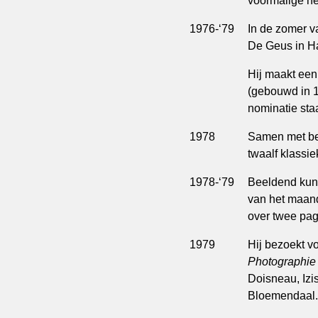
voormalige he
1976-‘79
In de zomer va
De Geus in H
Hij maakt een
(gebouwd in 1
nominatie sta
1978
Samen met be
twaalf klassi
1978-‘79
Beeldend kuns
van het maan
over twee pagi
1979
Hij bezoekt vo
Photographie
Doisneau, Izi
Bloemendaal.