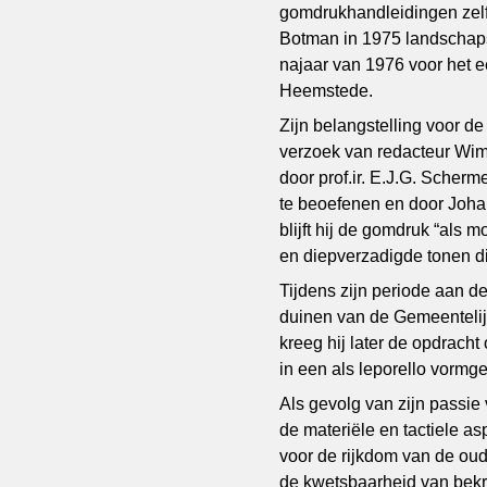
gomdrukhandleidingen zelf
Botman in 1975 landschapsf
najaar van 1976 voor het e
Heemstede.
Zijn belangstelling voor de 
verzoek van redacteur Wim
door prof.ir. E.J.G. Scher
te beoefenen en door Johan
blijft hij de gomdruk “als 
en diepverzadigde tonen di
Tijdens zijn periode aan d
duinen van de Gemeentelij
kreeg hij later de opdrach
in een als leporello vormg
Als gevolg van zijn passi
de materiële en tactiele as
voor de rijkdom van de oud
de kwetsbaarheid van bekr