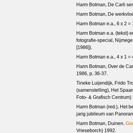
Harm Botman, De Carli serie
Harm Botman, De werkvloe
Harm Botman e.a., 6 x 2 =
Harm Botman e.a. (tekst) e
fotografie-special, Nijmege
[1986]).
Harm Botman e.a., 4 x 1 = 
Harm Botman, Over de Carli
1986, p. 36-37.
Tineke Luijendijk, Frido T
(samenstelling), Het Spaar
Foto- & Grafisch Centrum)
Harm Botman (red.), Het be
jarig jubileum van Panora
Harm Botman, Duinen.
Go
Vrieseborch) 1992.