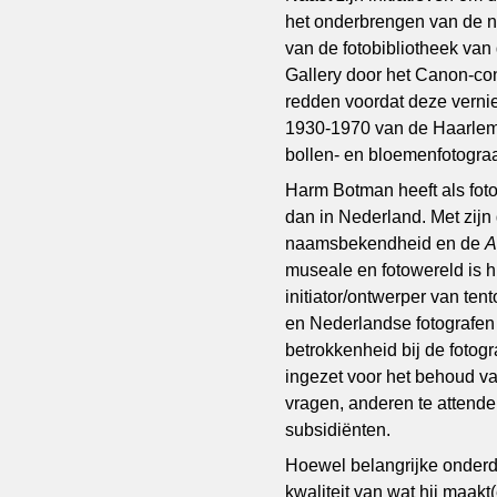
het onderbrengen van de n
van de fotobibliotheek van
Gallery door het Canon-con
redden voordat deze vernie
1930-1970 van de Haarlems
bollen- en bloemenfotogra
Harm Botman heeft als foto
dan in Nederland. Met zijn
naamsbekendheid en de
A
museale en fotowereld is hi
initiator/ontwerper van ten
en Nederlandse fotografen 
betrokkenheid bij de fotog
ingezet voor het behoud van
vragen, anderen te attendere
subsidiënten.
Hoewel belangrijke onderde
kwaliteit van wat hij maak