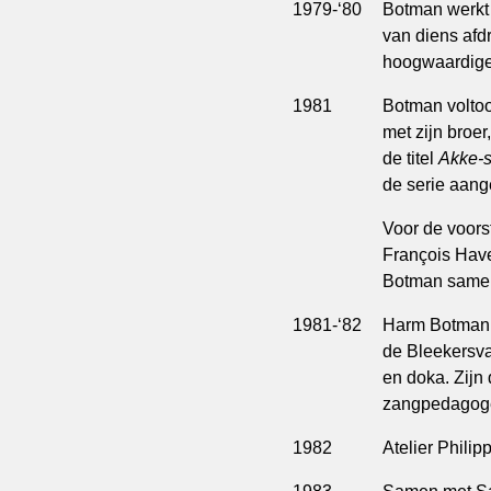
1979-‘80
Botman werkt 
van diens afd
hoogwaardige 
1981
Botman voltoo
met zijn broer
de titel
Akke-s
de serie aang
Voor de voors
François Have
Botman samen
1981-‘82
Harm Botman 
de Bleekersva
en doka. Zijn
zangpedagoge
1982
Atelier Philip