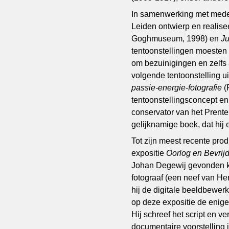
In samenwerking met medew
Leiden ontwierp en realis
Goghmuseum, 1998) en
J
tentoonstellingen moesten 
om bezuinigingen en zelfs 
volgende tentoonstelling ui
passie-energie-fotografie
(
tentoonstellingsconcept e
conservator van het Prente
gelijknamige boek, dat hij
Tot zijn meest recente pro
expositie
Oorlog en Bevrij
Johan Degewij gevonden k
fotograaf (een neef van H
hij de digitale beeldbewer
op deze expositie de enig
Hij schreef het script en 
documentaire voorstelling 