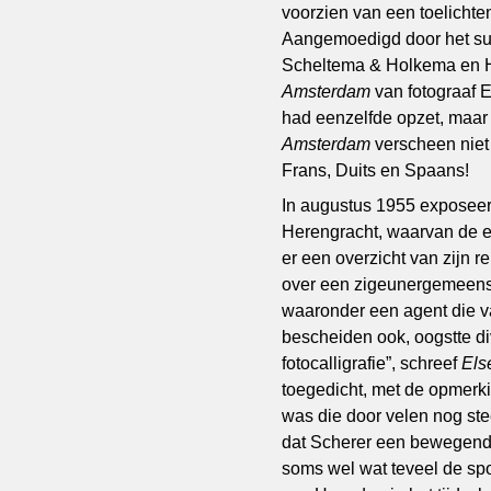
voorzien van een toelichten
Aangemoedigd door het s
Scheltema & Holkema en H.
Amsterdam
van fotograaf 
had eenzelfde opzet, maar
Amsterdam
verscheen niet
Frans, Duits en Spaans!
In augustus 1955 exposeerd
Herengracht, waarvan de ei
er een overzicht van zijn r
over een zigeunergemeens
waaronder een agent die va
bescheiden ook, oogstte di
fotocalligrafie”, schreef
Els
toegedicht, met de opmerki
was die door velen nog st
dat Scherer een bewegend li
soms wel wat teveel de sp