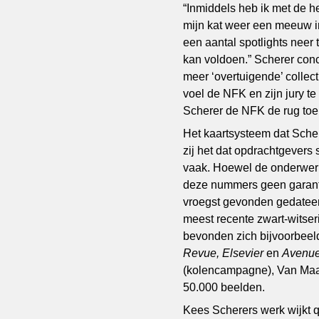
“Inmiddels heb ik met de h
mijn kat weer een meeuw in
een aantal spotlights neer 
kan voldoen.” Scherer con
meer ‘overtuigende’ collec
voel de NFK en zijn jury t
Scherer de NFK de rug toe
Het kaartsysteem dat Schere
zij het dat opdrachtgever
vaak. Hoewel de onderwerp
deze nummers geen garanti
vroegst gevonden gedateer
meest recente zwart-witser
bevonden zich bijvoorbee
Revue, Elsevier
en
Avenu
(kolencampagne), Van Maane
50.000 beelden.
Kees Scherers werk wijkt q