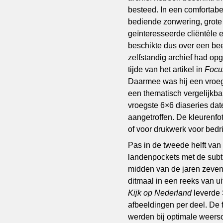
besteed. In een comfortabe
bediende zonwering, grote
geïnteresseerde cliëntèle e
beschikte dus over een b
zelfstandig archief had op
tijde van het artikel in
Foc
Daarmee was hij een vroeg
een thematisch vergelijkbar
vroegste 6×6 diaseries date
aangetroffen. De kleurenf
of voor drukwerk voor bedr
Pas in de tweede helft van 
landenpockets met de subt
midden van de jaren zevent
ditmaal in een reeks van uit
Kijk op Nederland
leverde 
afbeeldingen per deel. De 
werden bij optimale weers