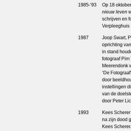
1985-‘93
Op 18 oktober
nieuw leven
w
schrijven en 
Verpleeghuis 
1987
Joop Swart, P
oprichting van
in stand houd
fotograaf Pi
Meerendonk wo
‘De Fotograaf
door beeldhou
instellingen 
van de doelst
door Peter Li
1993
Kees Scherer o
na zijn dood g
Kees Scherer. 