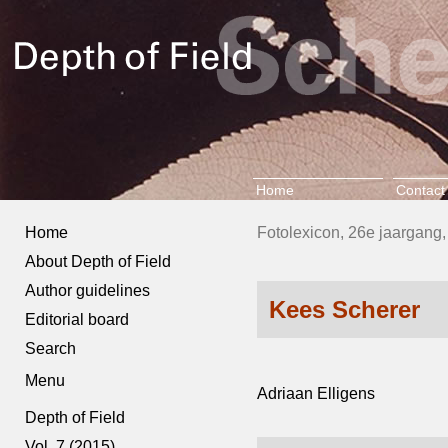
Home
Contact
Home
Fotolexicon, 26e jaargang, 
About Depth of Field
Author guidelines
Kees Scherer
Editorial board
Search
Menu
Adriaan Elligens
Depth of Field
Vol. 7 (2015)