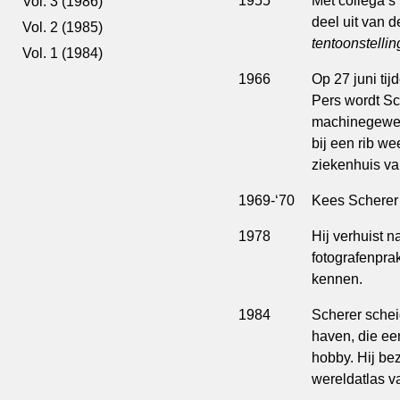
1955
Met collega’s
Vol. 3 (1986)
deel uit van d
Vol. 2 (1985)
tentoonstellin
Vol. 1 (1984)
1966
Op 27 juni ti
Pers wordt Sch
machinegeweer
bij een rib we
ziekenhuis va
1969-‘70
Kees Scherer 
1978
Hij verhuist n
fotografenprak
kennen.
1984
Scherer schei
haven, die een
hobby. Hij be
wereldatlas v