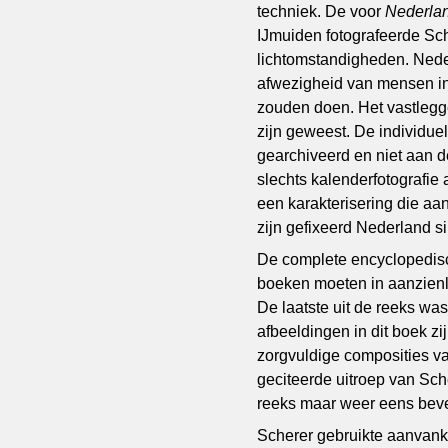
techniek. De voor
Nederlan
IJmuiden fotografeerde Sche
lichtomstandigheden. Nede
afwezigheid van mensen in 
zouden doen. Het vastlegg
zijn geweest. De individue
gearchiveerd en niet aan d
slechts kalenderfotografie 
een karakterisering die aan
zijn gefixeerd Nederland s
De complete encyclopedisc
boeken moeten in aanzienli
De laatste uit de reeks was
afbeeldingen in dit boek z
zorgvuldige composities v
geciteerde uitroep van Sc
reeks maar weer eens beve
Scherer gebruikte aanvanke