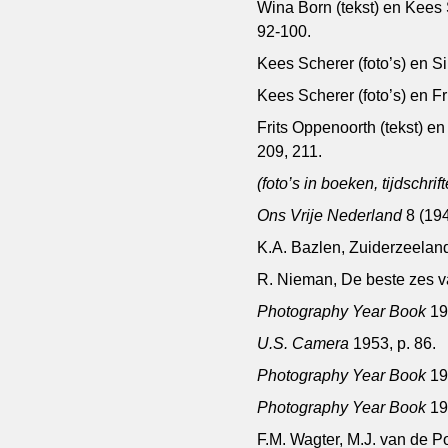
Wina Born (tekst) en Kees Sc
92-100.
Kees Scherer (foto’s) en Si
Kees Scherer (foto’s) en Fr
Frits Oppenoorth (tekst) en
209, 211.
(foto’s in boeken, tijdschri
Ons Vrije Nederland
8 (194
K.A. Bazlen, Zuiderzeeland
R. Nieman, De beste zes va
Photography Year Book
19
U.S. Camera
1953, p. 86.
Photography Year Book
19
Photography Year Book
19
F.M. Wagter, M.J. van de P