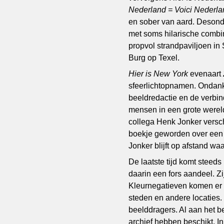
Nederland = Voici Nederla
en sober van aard. Desonda
met soms hilarische combin
propvol strandpaviljoen i
Burg op Texel.
Hier is New York
evenaart
sfeerlichtopnamen. Ondank
beeldredactie en de verbin
mensen in een grote werel
collega Henk Jonker versch
boekje geworden over een
Jonker blijft op afstand w
De laatste tijd komt steeds
daarin een fors aandeel. Zi
Kleurnegatieven komen er n
steden en andere locaties
beelddragers. Al aan het b
archief hebben beschikt. In 