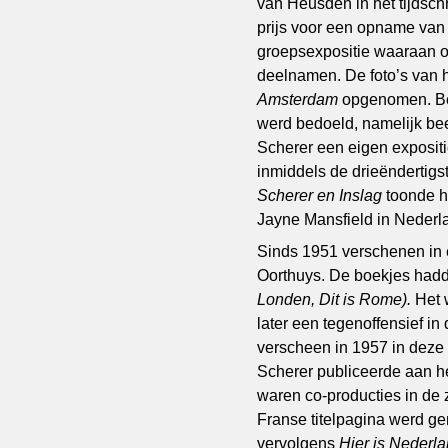
van Heusden in het tijdschr
prijs voor een opname van 
groepsexpositie waaraan 
deelnamen. De foto’s van 
Amsterdam
opgenomen. Bei
werd bedoeld, namelijk be
Scherer een eigen expositi
inmiddels de drieëndertigst
Scherer en Inslag
toonde h
Jayne Mansfield in Nederlan
Sinds 1951 verschenen in e
Oorthuys. De boekjes had
Londen, Dit is Rome).
Het 
later een tegenoffensief i
verscheen in 1957 in deze
Scherer publiceerde aan he
waren co-producties in de 
Franse titelpagina werd g
vervolgens
Hier is Nederl