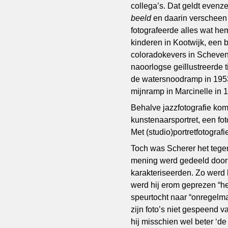
collega’s. Dat geldt evenz
beeld
en daarin verscheen
fotografeerde alles wat h
kinderen in Kootwijk, een b
coloradokevers in Scheven
naoorlogse geïllustreerde 
de watersnoodramp in 195
mijnramp in Marcinelle in 
Behalve jazzfotografie kom
kunstenaarsportret, een fot
Met (studio)portretfotografie
Toch was Scherer het tege
mening werd gedeeld door d
karakteriseerden. Zo werd 
werd hij erom geprezen “h
speurtocht naar “onregelma
zijn foto’s niet gespeend v
hij misschien wel beter ‘de 