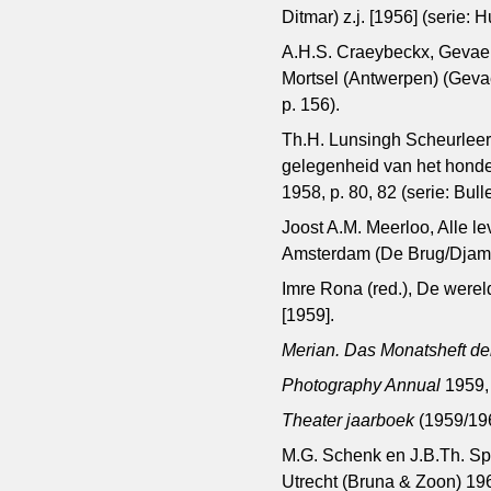
Ditmar) z.j. [1956] (serie: 
A.H.S. Craeybeckx, Gevaert
Mortsel (Antwerpen) (Gevaer
p. 156).
Th.H. Lunsingh Scheurleer
gelegenheid van het honder
1958, p. 80, 82 (serie: Bul
Joost A.M. Meerloo, Alle lev
Amsterdam (De Brug/Djamba
Imre Rona (red.), De wereld
[1959].
Merian. Das Monatsheft de
Photography Annual
1959,
Theater jaarboek
(1959/196
M.G. Schenk en J.B.Th. Sp
Utrecht (Bruna & Zoon) 196