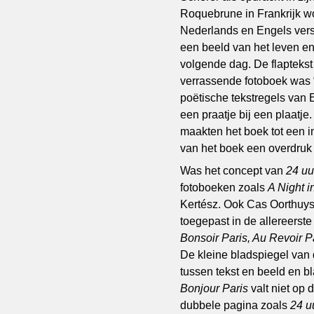
Roquebrune in Frankrijk woo
Nederlands en Engels vers
een beeld van het leven en
volgende dag. De flaptekst 
verrassende fotoboek was 
poëtische tekstregels van 
een praatje bij een plaatj
maakten het boek tot een in
van het boek een overdruk 
Was het concept van
24 u
fotoboeken zoals
A Night 
Kertész. Ook Cas Oorthuys
toegepast in de allereerste
Bonsoir Paris, Au Revoir P
De kleine bladspiegel van d
tussen tekst en beeld en b
Bonjour Paris
valt niet op
dubbele pagina zoals
24 u