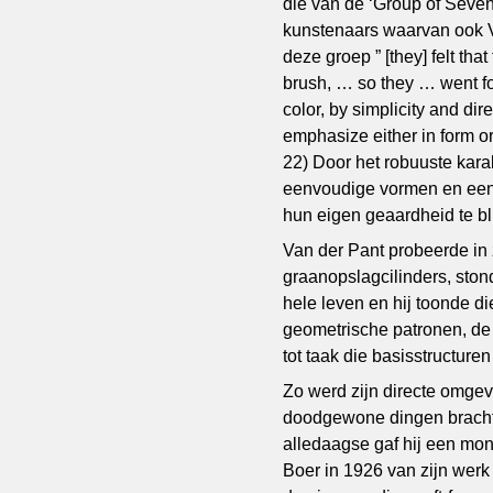
die van de ‘Group of Seve
kunstenaars waarvan ook Va
deze groep ” [they] felt th
brush, … so they … went for
color, by simplicity and dir
emphasize either in form or
22) Door het robuuste karak
eenvoudige vormen en een p
hun eigen geaardheid te bl
Van der Pant probeerde in z
graanopslagcilinders, sto
hele leven en hij toonde 
geometrische patronen, de b
tot taak die basisstructure
Zo werd zijn directe omgev
doodgewone dingen bracht h
alledaagse gaf hij een mon
Boer in 1926 van zijn werk