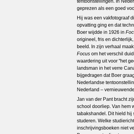
tentoonstellingen. In Nede
geprezen als een goed voor
Hij was een vakfotograaf di
opvatting ging en dat tech
Boer wijdde in 1926 in
Fo
origineel, fris en dichterli
beeld. In zijn verhaal maak
Focus
om het verschil duid
waardering uit voor “het g
landsman in het verre Cana
bijgedragen dat Boer graag
Nederlandse tentoonstellin
Nederland – vernieuwende
Jan van der Pant bracht zi
school doorliep. Van hem w
tabakshandel. Dit hield hij 
studeren. Welke studiericht
inschrijvingsboeken niet ve