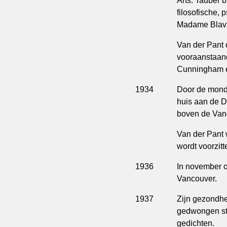
Arts. Tauber 
filosofische,
Madame Blavat
Van der Pant 
vooraanstaand
Cunningham 
1934
Door de mondi
huis aan de D
boven de Vand
Van der Pant 
wordt voorzitt
1936
In november o
Vancouver.
1937
Zijn gezondhei
gedwongen stop
gedichten.