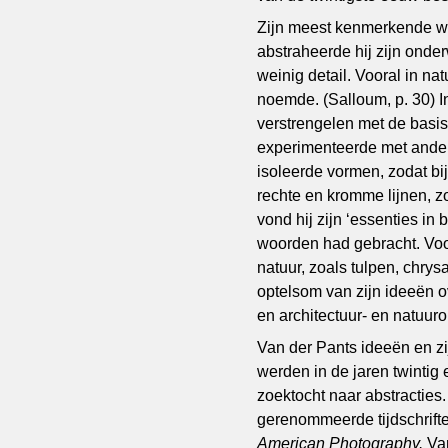
Zijn meest kenmerkende we
abstraheerde hij zijn ond
weinig detail. Vooral in natu
noemde. (Salloum, p. 30) I
verstrengelen met de basis
experimenteerde met andere
isoleerde vormen, zodat bij
rechte en kromme lijnen, z
vond hij zijn ‘essenties in 
woorden had gebracht. Voor
natuur, zoals tulpen, chry
optelsom van zijn ideeën over
en architectuur- en natuu
Van der Pants ideeën en zi
werden in de jaren twintig
zoektocht naar abstracties
gerenommeerde tijdschrift
American Photography.
Va