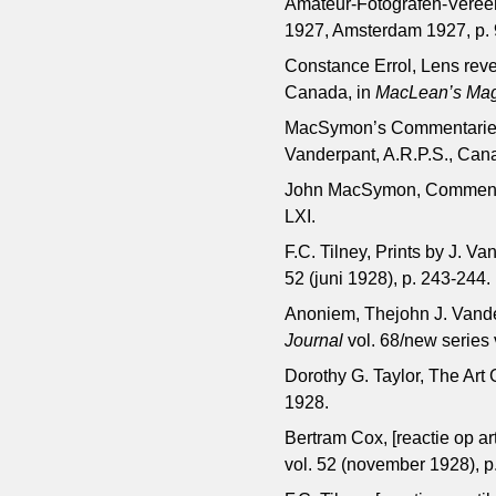
Amateur-Fotografen-Vereeni
1927, Amsterdam 1927, p. 
Constance Errol, Lens revela
Canada, in
MacLean’s Ma
MacSymon’s Commentaries. 
Vanderpant, A.R.P.S., Can
John MacSymon, Commentar
LXI.
F.C. Tilney, Prints by J. Va
52 (juni 1928), p. 243-244.
Anoniem, Thejohn J. Vander
Journal
vol. 68/new series 
Dorothy G. Taylor, The Art 
1928.
Bertram Cox, [reactie op ar
vol. 52 (november 1928), p