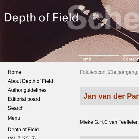
Home
Contact
Home
Fotolexicon, 21e jaargang,
About Depth of Field
Author guidelines
Jan van der Pa
Editorial board
Search
Menu
Mieke G.H.C van Teeffelen
Depth of Field
Vol. 7 (2015)