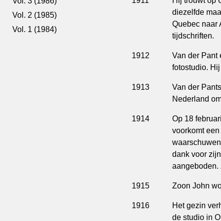
1911
Hij trouwt op 
Vol. 3 (1986)
diezelfde maa
Vol. 2 (1985)
Quebec naar A
Vol. 1 (1984)
tijdschriften.
1912
Van der Pant e
fotostudio. Hi
1913
Van der Pants
Nederland om 
1914
Op 18 februar
voorkomt een 
waarschuwen, w
dank voor zij
aangeboden. Z
1915
Zoon John wor
1916
Het gezin ver
de studio in O