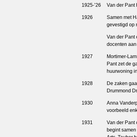
1925-’26
Van der Pant 
1926
Samen met Har
gevestigd op
Van der Pant 
docenten aan 
1927
Mortimer-Lamb 
Pant zet de ga
huurwoning in
1928
De zaken gaan
Drummond Dri
1930
Anna Vanderpan
voorbeeld enke
1931
Van der Pant 
begint samen 