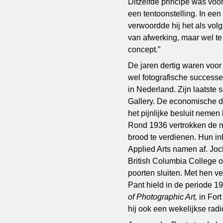
Ditzelfde principe was voor
een tentoonstelling. In een
verwoordde hij het als volg
van afwerking, maar wel te
concept.”
De jaren dertig waren voor
wel fotografische successe
in Nederland. Zijn laatste 
Gallery. De economische d
het pijnlijke besluit neme
Rond 1936 vertrokken de m
brood te verdienen. Hun in
Applied Arts namen af. Jo
British Columbia College 
poorten sluiten. Met hen v
Pant hield in de periode 1
of Photographic Art,
in For
hij ook een wekelijkse rad