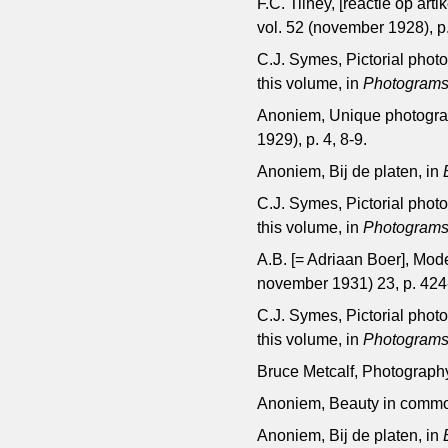
F.C. Tilney, [reactie op art
vol. 52 (november 1928), p
C.J. Symes, Pictorial pho
this volume, in
Photograms 
Anoniem, Unique photograp
1929), p. 4, 8-9.
Anoniem, Bij de platen, in
C.J. Symes, Pictorial pho
this volume, in
Photograms 
A.B. [= Adriaan Boer], Mod
november 1931) 23, p. 424
C.J. Symes, Pictorial pho
this volume, in
Photograms 
Bruce Metcalf, Photograph
Anoniem, Beauty in commo
Anoniem, Bij de platen, in