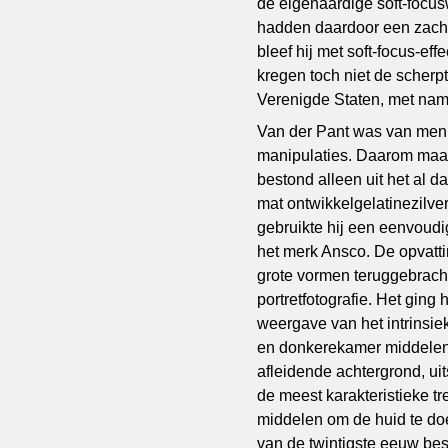
de eigenaardige soft-focusw
hadden daardoor een zacht 
bleef hij met soft-focus-e
kregen toch niet de scherpt
Verenigde Staten, met nam
Van der Pant was van meni
manipulaties. Daarom maak
bestond alleen uit het al 
mat ontwikkelgelatinezilver
gebruikte hij een eenvoudi
het merk Ansco. De opvatti
grote vormen teruggebracht 
portretfotografie. Het ging
weergave van het intrinsie
en donkerekamer middelen va
afleidende achtergrond, uit
de meest karakteristieke tr
middelen om de huid te doe
van de twintigste eeuw bes