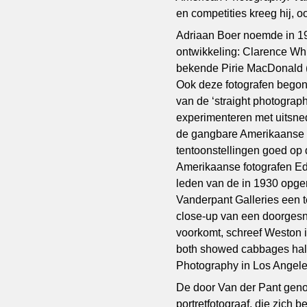
en competities kreeg hij, 
Adriaan Boer noemde in 19
ontwikkeling: Clarence Wh
bekende Pirie MacDonald (1
Ook deze fotografen begonn
van de ‘straight photograp
experimenteren met uitsne
de gangbare Amerikaanse o
tentoonstellingen goed op
Amerikaanse fotografen E
leden van de in 1930 opger
Vanderpant Galleries een ten
close-up van een doorgesn
voorkomt, schreef Weston i
both showed cabbages halve
Photography in Los Angeles]
De door Van der Pant gen
portretfotograaf, die zich 