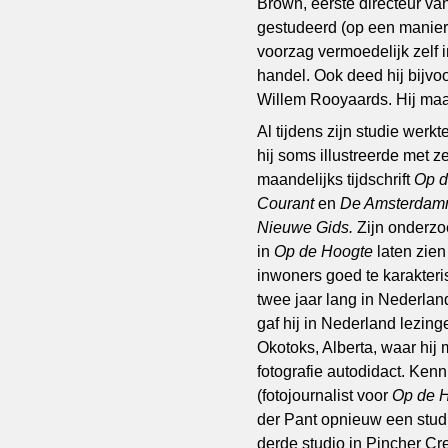
Brown, eerste directeur van
gestudeerd (op een manier
voorzag vermoedelijk zelf 
handel. Ook deed hij bijvo
Willem Rooyaards. Hij maakt
Al tijdens zijn studie werk
hij soms illustreerde met ze
maandelijks tijdschrift
Op d
Courant
en
De Amsterdamm
Nieuwe Gids.
Zijn onderzo
in
Op de Hoogte
laten zien
inwoners goed te karakteri
twee jaar lang in Nederlan
gaf hij in Nederland lezing
Okotoks, Alberta, waar hij 
fotografie autodidact. Ken
(fotojournalist voor
Op de 
der Pant opnieuw een stud
derde studio in Pincher C