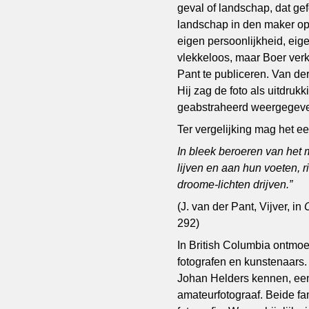
geval of landschap, dat gef
landschap in den maker opge
eigen persoonlijkheid, eig
vlekkeloos, maar Boer verko
Pant te publiceren. Van de
Hij zag de foto als uitdru
geabstraheerd weergegeven
Ter vergelijking mag het ee
In bleek beroeren van het 
lijven
en aan hun voeten, r
droome-lichten drijven.”
(J. van der Pant, Vijver, in
292)
In British Columbia ontmoe
fotografen en kunstenaars.
Johan Helders kennen, een
amateurfotograaf. Beide fa