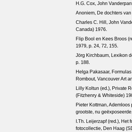
H.G. Cox, John Vanderpant,
Anoniem, De dochters van 
Charles C. Hill, John Vand
Canada) 1976.
Flip Bool en Kees Broos (r
1979, p. 24, 72, 155.
Jörg Kirchbaum, Lexikon d
p. 188.
Helga Pakasaar, Formulas f
Rombout, Vancouver Art an
Lilly Koltun (ed.), Privat
(Fitzhenry & Whiteside) 198
Pieter Kottman, Ademloos 
grootste, nu geëxposeerde, 
I.Th. Leijerzapf (red.), H
fotocollectie, Den Haag (SD