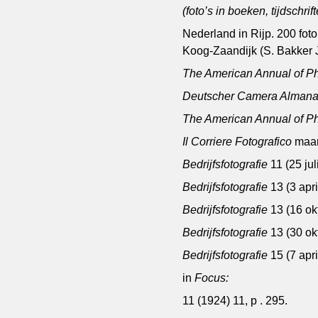
(foto’s in boeken, tijdschri
Nederland in Rijp. 200 fot
Koog-Zaandijk (S. Bakker Jz
The American Annual of P
Deutscher Camera Alman
The American Annual of P
Il Corriere Fotografico
maar
Bedrijfsfotografie
11 (25 ju
Bedrijfsfotografie
13 (3 apr
Bedrijfsfotografie
13 (16 ok
Bedrijfsfotografie
13 (30 ok
Bedrijfsfotografie
15 (7 apr
in
Focus:
11 (1924) 11, p . 295.