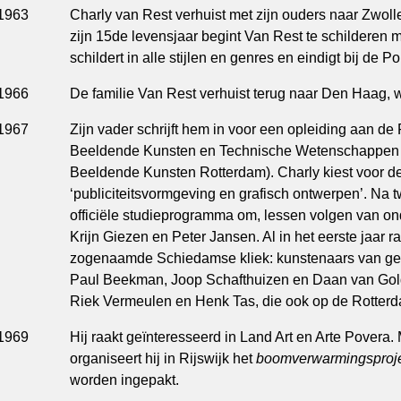
1963
Charly van Rest verhuist met zijn ouders naar Zwoll
zijn 15de levensjaar begint Van Rest te schilderen m
schildert in alle stijlen en genres en eindigt bij de Po
1966
De familie Van Rest verhuist terug naar Den Haag, 
1967
Zijn vader schrijft hem in voor een opleiding aan 
Beeldende Kunsten en Technische Wetenschappen (
Beeldende Kunsten Rotterdam). Charly kiest voor de
‘publiciteitsvormgeving en grafisch ontwerpen’. Na tw
officiële studieprogramma om, lessen volgen van o
Krijn Giezen en Peter Jansen. Al in het eerste jaar r
zogenaamde Schiedamse kliek: kunstenaars van gelij
Paul Beekman, Joop Schafthuizen en Daan van Gol
Riek Vermeulen en Henk Tas, die ook op de Rotterd
1969
Hij raakt geïnteresseerd in Land Art en Arte Povera
organiseert hij in Rijswijk het
boomverwarmingsproj
worden ingepakt.