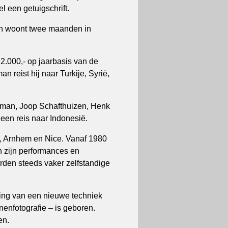
l een getuigschrift.
e en woont twee maanden in
12.000,- op jaarbasis van de
reist hij naar Turkije, Syrië,
kman, Joop Schafthuizen, Henk
en reis naar Indonesië.
, Arnhem en Nice. Vanaf 1980
n zijn performances en
worden steeds vaker zelfstandige
king van een nieuwe techniek
nenfotografie – is geboren.
en.