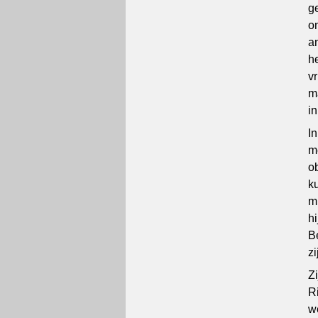
g
o
a
h
v
m
i
I
m
o
k
m
h
B
z
Zi
R
w