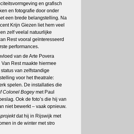
citeitsvormgeving en grafisch
ken en fotografie door onder
et een brede belangstelling. Na
ent Krijn Giezen liet hem veel
n zelf veelal natuurlijke
 van Rest vooral geïnteresseerd
erste performances.
invloed van de Arte Povera
n. Van Rest maakte hiermee
 status van zelfstandige
lling voor het theatrale:
erk spelen. De installaties die
of Colonel Bogey
met Paul
slag. Ook de foto’s die hij van
 dan niet bewerkt – vaak opnieuw.
projekt
dat hij in Rijswijk met
omen in de winter met stro