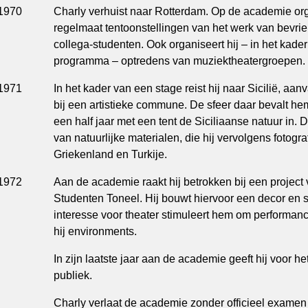
1970
Charly verhuist naar Rotterdam. Op de academie org
regelmaat tentoonstellingen van het werk van bevri
collega-studenten. Ook organiseert hij – in het kade
programma – optredens van muziektheatergroepen.
1971
In het kader van een stage reist hij naar Sicilië, aan
bij een artistieke commune. De sfeer daar bevalt hem 
een half jaar met een tent de Siciliaanse natuur in. D
van natuurlijke materialen, die hij vervolgens fotograf
Griekenland en Turkije.
1972
Aan de academie raakt hij betrokken bij een project
Studenten Toneel. Hij bouwt hiervoor een decor en
interesse voor theater stimuleert hem om performan
hij environments.
In zijn laatste jaar aan de academie geeft hij voor h
publiek.
Charly verlaat de academie zonder officieel examen