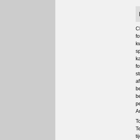
C
f
k
s
k
f
s
a
b
b
pe
A
T
T
ti