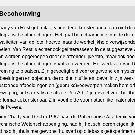
Beschouwing
harly van Rest gebruikt als beeldend kunstenaar al dan niet do
otografische afbeeldingen. Het gaat hem daarbij niet om de docu
waliteiten van de foto, hoewel naar de werkelijkheid verwijzende
pelen. Van Rest is echter ook geïnteresseerd in de suggestieve
an worden opgeroepen door de afzonderlijke foto, maar ook doo
otografische afbeeldingen en/of voorwerpen. Het werk van Van R
troming te plaatsen. Zijn gevoeligheid voor ongewone en myste
fbeeldingen en objecten, de rol die intuïtie en toeval in zijn wer
estaande afbeeldingen en (gebruiks)voorwerpen maken hem e
eweging, het surrealisme als de Pop Art. Zijn gevoel voor het the
rformancekunstenaar. Zijn voorliefde voor natuurlijke materialen i
rte Povera.
oen Charly van Rest in 1967 naar de Rotterdamse Academie v
echnische Wetenschappen ging, had hij het schilderen eigenlijk 
jd had hij thuis met gewone ‘huisverf op oliebasis geëxperimentee