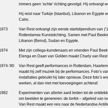
immers geen ‘echte’ richting gevolgd. Hij ontvangt we
Hij reist naar Turkije (Istanbul), Libanon en Egypt
Caïro.
1973
Van Rest ontvangt zijn eerste startstipendium van ƒ
Rotterdamse Kunststichting. Samen met Paul Beekman 
Libanon (Beirut), Sudan en Egypte.
1974
Met zijn collega-kunstenaars en vrienden Paul Bee
Elenga en Daan van Golden maakt Charly van Rest e
1974-’80
Van Rest geeft performances in Rotterdam, Haarlem
maakt hij zelf muziek bij de performances. Foto’s va
installaties gebruikt hij later opnieuw. Deze foto’s 
werken, al dan niet met toevoegingen achteraf.
1982
Experimenten van allerlei aard leiden tot de ontdek
om beelden te genereren: de Ionfot – afgeleid van io
Van Rest maakt een reis naar de Nederlandse Antill