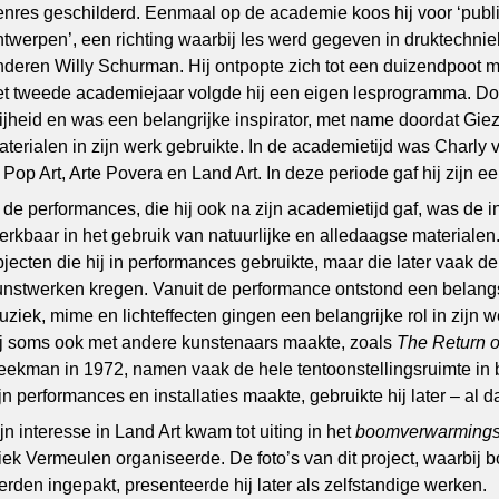
enres geschilderd. Eenmaal op de academie koos hij voor ‘publi
ntwerpen’, een richting waarbij les werd gegeven in druktechnie
nderen Willy Schurman. Hij ontpopte zich tot een duizendpoot m
et tweede academiejaar volgde hij een eigen lesprogramma. Doc
rijheid en was een belangrijke inspirator, met name doordat Gieze
aterialen in zijn werk gebruikte. In de academietijd was Charly
n Pop Art, Arte Povera en Land Art. In deze periode gaf hij zijn e
n de performances, die hij ook na zijn academietijd gaf, was de 
erkbaar in het gebruik van natuurlijke en alledaagse materiale
bjecten die hij in performances gebruikte, maar die later vaak de
unstwerken kregen. Vanuit de performance ontstond een belangste
uziek, mime en lichteffecten gingen een belangrijke rol in zijn w
ij soms ook met andere kunstenaars maakte, zoals
The Return 
eekman in 1972, namen vaak de hele tentoonstellingsruimte in be
ijn performances en installaties maakte, gebruikte hij later – al
jn interesse in Land Art kwam tot uiting in het
boomverwarmings
iek Vermeulen organiseerde. De foto’s van dit project, waarbij b
erden ingepakt, presenteerde hij later als zelfstandige werken.