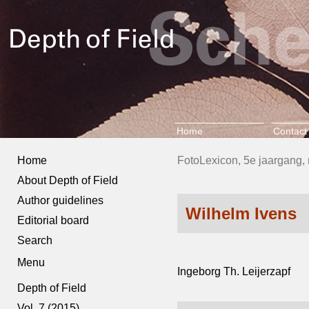
Home
Contact
Home
FotoLexicon, 5e jaargang, 
About Depth of Field
Author guidelines
Wilhelm Ivens
Editorial board
Search
Menu
Ingeborg Th. Leijerzapf
Depth of Field
Vol. 7 (2015)