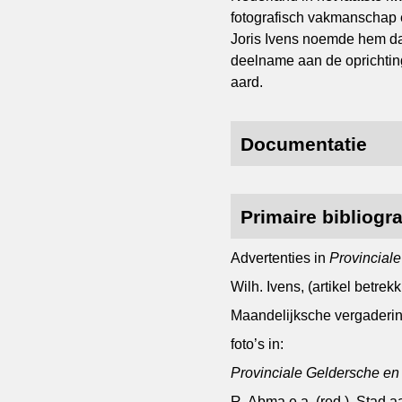
fotografisch vakmanschap 
Joris Ivens noemde hem daa
deelname aan de oprichting
aard.
Documentatie
Primaire bibliogra
Advertenties in
Provincial
Wilh. Ivens, (artikel betre
Maandelijksche vergadering
foto’s in:
Provinciale Geldersche e
R. Abma e.a. (red.), Stad