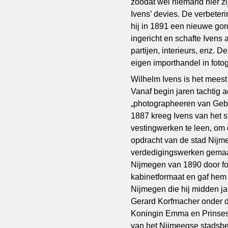
zoodat wel niemand hier zij
Ivens’ devies. De verbeter
hij in 1891 een nieuwe gor
ingericht en schafte Ivens
partijen, interieurs, enz. 
eigen importhandel in foto
Wilhelm Ivens is het mees
Vanaf begin jaren tachtig ad
„photographeeren van Geb
1887 kreeg Ivens van het 
vestingwerken te leen, om 
opdracht van de stad Nijme
verdedigingswerken gemaa
Nijmegen van 1890 door fot
kabinetformaat en gaf hem
Nijmegen die hij midden ja
Gerard Korfmacher onder d
Koningin Emma en Prinses 
van het Nijmeegse stadsbe