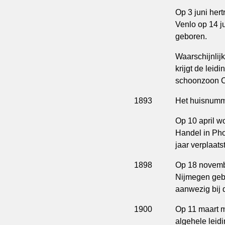
Op 3 juni her
Venlo op 14 ju
geboren.
Waarschijnlijk
krijgt de leidi
schoonzoon C
1893
Het huisnummer
Op 10 april w
Handel in Pho
jaar verplaat
1898
Op 18 novembe
Nijmegen gebo
aanwezig bij d
1900
Op 11 maart 
algehele leid