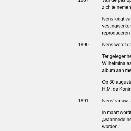
1887
Van de pas op
zich te nemen
Ivens krijgt 
vestingwerken
reproduceren 
1890
Ivens wordt d
Ter gelegenh
Wilhelmina aa
album aan met
Op 30 augustu
H.M. de Koni
1891
Ivens’ vrouw,
In maart wordt
„waarmede h
worden.”