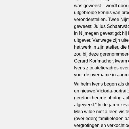
was geweest – wordt door g
uitgebreide kennis van pr
veronderstellen. Twee Nijm
geweest: Julius Schaarwäc
in Nijmegen gevestigd; hij 
uitgever. Vanwege zijn uit
het werk in zijn atelier, di
zou bij deze gerenommeer
Gerard Korfmacher, kwam om
Ivens zijn atelieradres over
voor de overname in aanm
Wilhelm Ivens begon als de 
en nieuwe Victoria-portra
geretoucheerde photographië
afgewerkt.” In de jaren zev
Men wilde niet alleen visit
(overleden) familieleden 
vergrotingen en verkocht oo