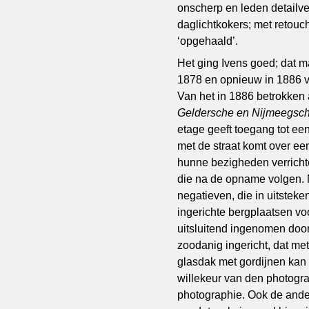
onscherp en leden detailve
daglichtkokers; met retouch
‘opgehaald’.
Het ging Ivens goed; dat ma
1878 en opnieuw in 1886 ver
Van het in 1886 betrokken 
Geldersche en Nijmeegsch
etage geeft toegang tot ee
met de straat komt over ee
hunne bezigheden verrich
die na de opname volgen. N
negatieven, die in uitstek
ingerichte bergplaatsen vo
uitsluitend ingenomen door 
zoodanig ingericht, dat me
glasdak met gordijnen kan
willekeur van den photogra
photographie. Ook de ande