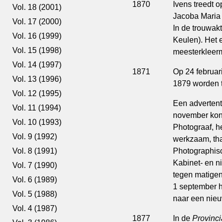
1870
Ivens treedt o
Vol. 18 (2001)
Jacoba Maria 
Vol. 17 (2000)
In de trouwakt
Vol. 16 (1999)
Keulen). Het e
Vol. 15 (1998)
meesterkleer
Vol. 14 (1997)
1871
Op 24 februar
Vol. 13 (1996)
1879 worden 
Vol. 12 (1995)
Een advertent
Vol. 11 (1994)
november kondi
Vol. 10 (1993)
Photograaf, he
Vol. 9 (1992)
werkzaam, th
Photographisch
Vol. 8 (1991)
Kabinet- en n
Vol. 7 (1990)
tegen matigen
Vol. 6 (1989)
1 september h
Vol. 5 (1988)
naar een nieuw
Vol. 4 (1987)
1877
In de
Provinc