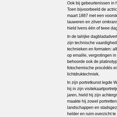
Ook bij gebeurtenissen in 
Toen bijvoorbeeld de actri
maart 1887 met een voorste
lauweren en zilver omkrans
hield Ivens één of twee d
In de talrijke dagbladadver
zijn technische vaardighed
technieken en formaten: al
op emaille, vergrotingen in
behoorde ook de platinotypi
fotochemische procédés eige
lichtdruktechniek.
In zijn portretkunst legde
hij in zijn visitekaartportr
jaren, hield hij zijn achte
maakte hij zowel portretten
landschappen en stadsgezi
helder en ruim overzicht te 