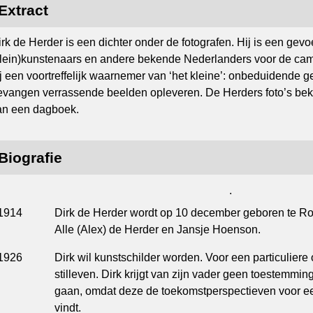
Extract
rk de Herder is een dichter onder de fotografen. Hij is een gevoe
klein)kunstenaars en andere bekende Nederlanders voor de cam
ij een voortreffelijk waarnemer van ‘het kleine’: onbeduidende ge
evangen verrassende beelden opleveren. De Herders foto’s beki
an een dagboek.
Biografie
.
1914
Dirk de Herder wordt op 10 december geboren te Rot
Alle (Alex) de Herder en Jansje Hoenson.
1926
Dirk wil kunstschilder worden. Voor een particuliere 
stilleven. Dirk krijgt van zijn vader geen toestemm
gaan, omdat deze de toekomstperspectieven voor een
vindt.