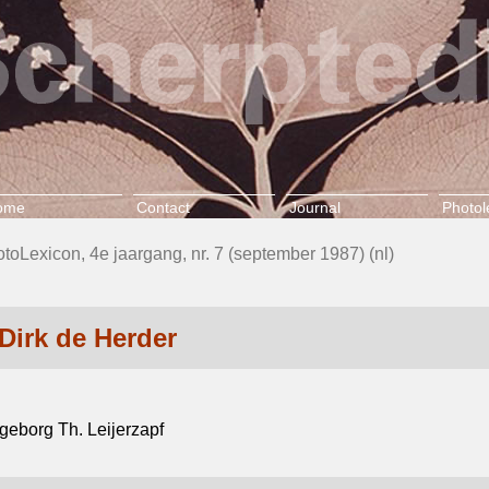
ome
Contact
Journal
Photol
otoLexicon, 4e jaargang, nr. 7 (september 1987) (nl)
Dirk de Herder
ngeborg Th. Leijerzapf