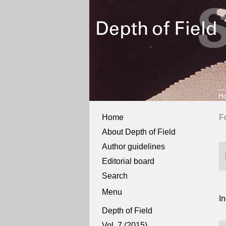
H
Home
F
About Depth of Field
Author guidelines
Editorial board
Search
Menu
I
Depth of Field
Vol. 7 (2015)