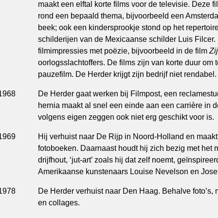
maakt een elftal korte films voor de televisie. Deze fi
rond een bepaald thema, bijvoorbeeld een Amsterdam
beek; ook een kindersprookje stond op het repertoire
schilderijen van de Mexicaanse schilder Luis Filcer
filmimpressies met poëzie, bijvoorbeeld in de film
Zi
oorlogsslachtoffers. De films zijn van korte duur om
pauzefilm. De Herder krijgt zijn bedrijf niet rendabel.
1968
De Herder gaat werken bij Filmpost, een reclamest
hernia maakt al snel een einde aan een carrière in d
volgens eigen zeggen ook niet erg geschikt voor is.
1969
Hij verhuist naar De Rijp in Noord-Holland en maakt 
fotoboeken. Daarnaast houdt hij zich bezig met het
drijfhout, ‘jut-art’ zoals hij dat zelf noemt, geïnspire
Amerikaanse kunstenaars Louise Nevelson en Josep
1978
De Herder verhuist naar Den Haag. Behalve foto’s, ma
en collages.