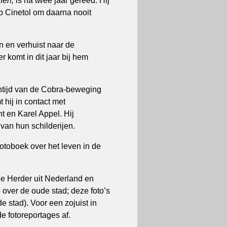
nen,
is na twee jaar gereed. Hij
p Cinetol om daarna nooit
n en verhuist naar de
komt in dit jaar bij hem
ntijd van de Cobra-beweging
 hij in contact met
t en Karel Appel. Hij
van hun schilderijen.
otoboek over het leven in de
De Herder uit Nederland en
e over de oude stad; deze foto’s
e stad). Voor een zojuist in
e fotoreportages af.