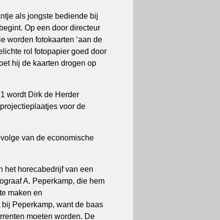
ntje als jongste bediende bij
begint. Op een door directeur
ie worden fotokaarten ‘aan de
elichte rol fotopapier goed door
oet hij de kaarten drogen op
1 wordt Dirk de Herder
ojectieplaatjes voor de
gevolge van de economische
n het horecabedrijf van een
otograaf A. Peperkamp, die hem
 te maken en
t bij Peperkamp, want de baas
currenten moeten worden. De