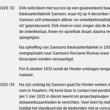
1929-‘32
Dirk solliciteert met succes op een geadverteerd baa
fotokaartenfabriek Samson, waar hij op 4 december 
Samson zelf ontworpen afdruk- en ontwikkelinstallat
rol’ geproduceerd. Dirk moet er voor zorgen dat de b
de ontwikkelaar, fixeer en spoelbak draait; daarna m
spiegelglas.
Na opheffing van Samsons fotokaartenfabriek in 193
overgeplaatst naar Samsons Reclame Bureau waar pr
bioscopen worden vervaardigd.
Per 8 oktober 1932 wordt de Herder ontslagen ten
malaise.
1932-‘34
Na zijn ontslag bij Samson gaat De Herder werken i
oom in Haarlem. Hij komt daar in contact met persf
per 1 mei 1933 in dienst neemt om projectieplaatjes
dokawerkzaamheden te verrichten. Veel leert hij nie
huldigt het standpunt dat de bedienden niet je con