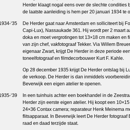
Herder klaagt nogal eens over de slechte condities
de laatste aanleiding is hem per 20 januari 1934 te 
1934-‘35
De Herder gaat naar Amsterdam en solliciteert bij Fo
Capi-Lux), Nassaukade 361. Hij wordt per 2 maart aa
doka en moet vergrotingen tot 13×18 cm maken en fil
van zijn chef, vakfotograaf Tekker. Via Willem Breu
eigenaar Zwart, krijgt De Herder in deze periode een
toneelfotograaf en filmdecorbouwer Kurt F. Kahle.
Op 28 december 1935 krijgt De Herder ontslag bij 
de verkoop. De Herder is dan inmiddels voorbereidin
Beverwijk een eigen atelier te openen.
1935-‘39
In een tuinhuis achter een boekhandel in de Zeestra
Herder zijn eerste eigen atelier. Hij koopt een 10×1
24×36 Contax camera; reparateur Henk Meinema mo
flitsapparaat. In Beverwijk leert De Herder fotogra
raad en daad terzijde staat.