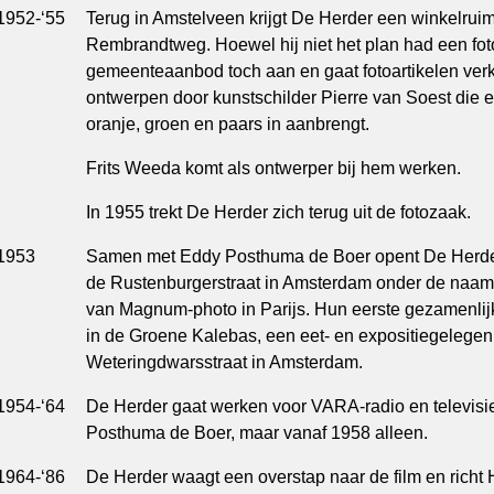
1952-‘55
Terug in Amstelveen krijgt De Herder een winkelru
Rembrandtweg. Hoewel hij niet het plan had een fot
gemeenteaanbod toch aan en gaat fotoartikelen verkop
ontwerpen door kunstschilder Pierre van Soest die e
oranje, groen en paars in aanbrengt.
Frits Weeda komt als ontwerper bij hem werken.
In 1955 trekt De Herder zich terug uit de fotozaak.
1953
Samen met Eddy Posthuma de Boer opent De Herder 
de Rustenburgerstraat in Amsterdam onder de naam
van Magnum-photo in Parijs. Hun eerste gezamenlij
in de Groene Kalebas, een eet- en expositiegelege
Weteringdwarsstraat in Amsterdam.
1954-‘64
De Herder gaat werken voor VARA-radio en televisi
Posthuma de Boer, maar vanaf 1958 alleen.
1964-‘86
De Herder waagt een overstap naar de film en richt 