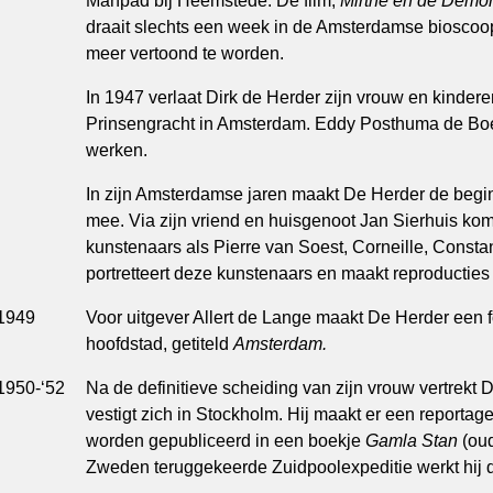
Manpad bij Heemstede. De film,
Mirthe en de Demo
draait slechts een week in de Amsterdamse bioscoo
meer vertoond te worden.
In 1947 verlaat Dirk de Herder zijn vrouw en kindere
Prinsengracht in Amsterdam. Eddy Posthuma de Boer 
werken.
In zijn Amsterdamse jaren maakt De Herder de begi
mee. Via zijn vriend en huisgenoot Jan Sierhuis komt
kunstenaars als Pierre van Soest, Corneille, Constan
portretteert deze kunstenaars en maakt reproducties 
1949
Voor uitgever Allert de Lange maakt De Herder een f
hoofdstad, getiteld
Amsterdam.
1950-‘52
Na de definitieve scheiding van zijn vrouw vertrekt 
vestigt zich in Stockholm. Hij maakt er een reportag
worden gepubliceerd in een boekje
Gamla Stan
(oud
Zweden teruggekeerde Zuidpoolexpeditie werkt hij d