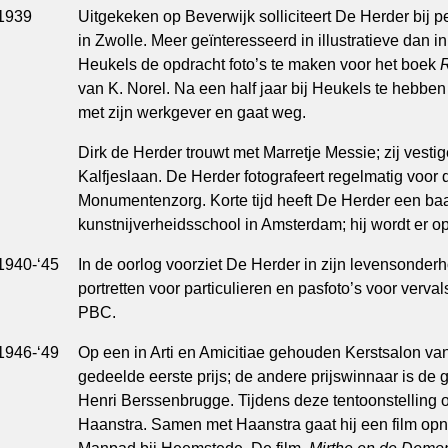
1939
Uitgekeken op Beverwijk solliciteert De Herder bij 
in Zwolle. Meer geïnteresseerd in illustratieve dan in p
Heukels de opdracht foto’s te maken voor het boek
R
van K. Norel. Na een half jaar bij Heukels te hebben
met zijn werkgever en gaat weg.
Dirk de Herder trouwt met Marretje Messie; zij vesti
Kalfjeslaan. De Herder fotografeert regelmatig voor 
Monumentenzorg. Korte tijd heeft De Herder een baan
kunstnijverheidsschool in Amsterdam; hij wordt er o
1940-‘45
In de oorlog voorziet De Herder in zijn levensonde
portretten voor particulieren en pasfoto’s voor verv
PBC.
1946-‘49
Op een in Arti en Amicitiae gehouden Kerstsalon v
gedeelde eerste prijs; de andere prijswinnaar is d
Henri Berssenbrugge. Tijdens deze tentoonstelling 
Haanstra. Samen met Haanstra gaat hij een film op